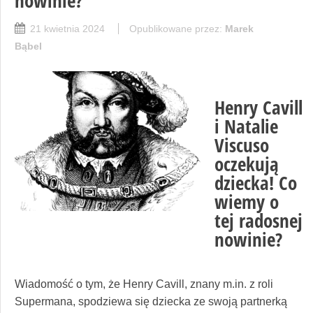
nowinie?
21 kwietnia 2024
Opublikowane przez:
Marek
Bąbel
Henry Cavill
i Natalie
Viscuso
oczekują
dziecka! Co
wiemy o
tej radosnej
nowinie?
Wiadomość o tym, że Henry Cavill, znany m.in. z roli
Supermana, spodziewa się dziecka ze swoją partnerką