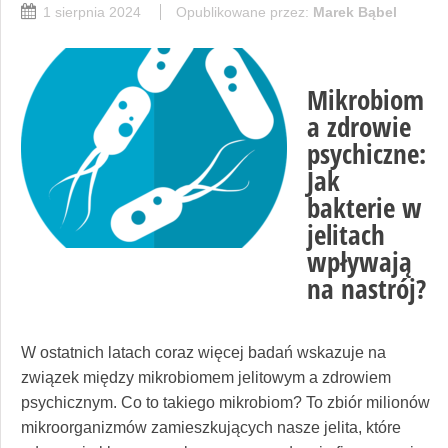
1 sierpnia 2024
Opublikowane przez:
Marek Bąbel
Mikrobiom
a zdrowie
psychiczne:
Jak
bakterie w
jelitach
wpływają
na nastrój?
W ostatnich latach coraz więcej badań wskazuje na
związek między mikrobiomem jelitowym a zdrowiem
psychicznym. Co to takiego mikrobiom? To zbiór milionów
mikroorganizmów zamieszkujących nasze jelita, które