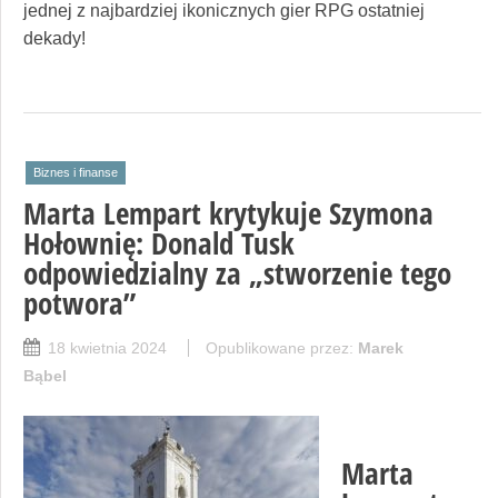
jednej z najbardziej ikonicznych gier RPG ostatniej
dekady!
Biznes i finanse
Marta Lempart krytykuje Szymona
Hołownię: Donald Tusk
odpowiedzialny za „stworzenie tego
potwora”
18 kwietnia 2024
Opublikowane przez:
Marek
Bąbel
Marta